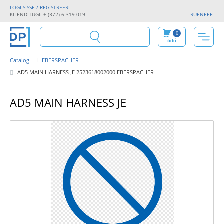
LOGI SISSE / REGISTREERI
KLIENDITUGI: + (372) 6 319 019
RU
EN
EE
FI
0
tühi
Catalog
EBERSPACHER
AD5 MAIN HARNESS JE 2523618002000 EBERSPACHER
AD5 MAIN HARNESS JE