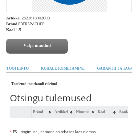
2523618002000
Artikkel
EBERSPACHER
Bränd
1.5
Kaal
Välja müüdud
TOOTEINFO
KOHALETOIMETAMINE
GARANTII-JA TAGAST
Taotletud tootekoodi ei leitud
Otsingu tulemused
Bränd
Artikkel
Nimetus
Kaal
Saadavus
*
FS – tingimusel, et toode on tehases laos olemas