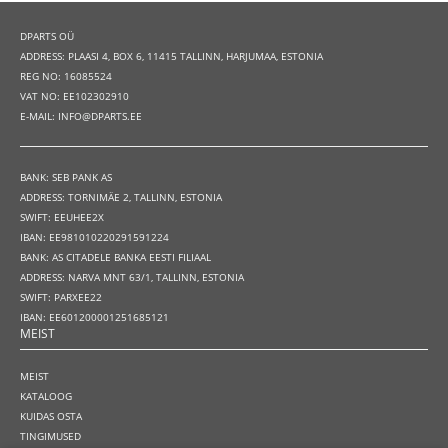
DPARTS OÜ
ADDRESS: PLAASI 4, BOX 6, 11415 TALLINN, HARJUMAA, ESTONIA
REG NO: 16085524
VAT NO: EE102302910
E-MAIL: INFO@DPARTS.EE
BANK: SEB PANK AS
ADDRESS: TORNIMÄE 2, TALLINN, ESTONIA
SWIFT: EEUHEE2X
IBAN: EE981010220291591224
BANK: AS CITADELE BANKA EESTI FILIAAL
ADDRESS: NARVA MNT 63/1, TALLINN, ESTONIA
SWIFT: PARXEE22
IBAN: EE601200001251685121
MEIST
MEIST
KATALOOG
KUIDAS OSTA
TINGIMUSED