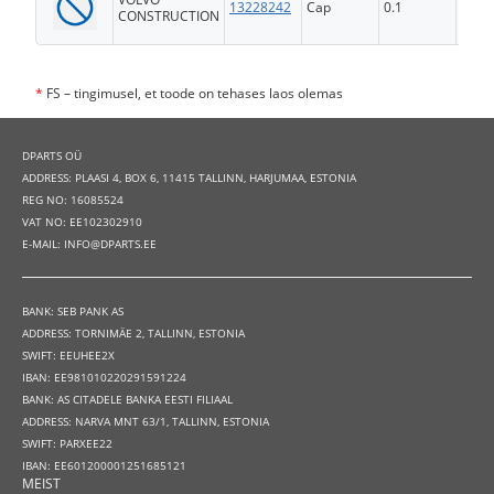
13228242
Cap
0.1
FS
CONSTRUCTION
*
FS – tingimusel, et toode on tehases laos olemas
DPARTS OÜ
ADDRESS: PLAASI 4, BOX 6, 11415 TALLINN, HARJUMAA, ESTONIA
REG NO: 16085524
VAT NO: EE102302910
E-MAIL: INFO@DPARTS.EE
BANK: SEB PANK AS
ADDRESS: TORNIMÄE 2, TALLINN, ESTONIA
SWIFT: EEUHEE2X
IBAN: EE981010220291591224
BANK: AS CITADELE BANKA EESTI FILIAAL
ADDRESS: NARVA MNT 63/1, TALLINN, ESTONIA
SWIFT: PARXEE22
IBAN: EE601200001251685121
MEIST