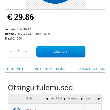
€ 29.86
13228242
Artikkel
VOLVO CONSTRUCTION
Bränd
0.1000
Kaal
Lisa korvi
TOOTEINFO
KOHALETOIMETAMINE
GARANTII-JA TAGAST
Otsingu tulemused
Bränd
Artikkel
Nimetus
Kaal
Saad
VOLVO