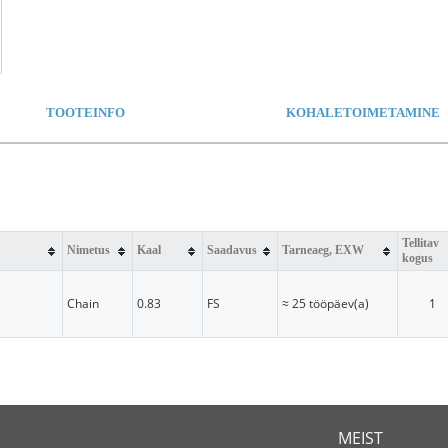
TOOTEINFO
KOHALETOIMETAMINE
Tellitav
Nimetus
Kaal
Saadavus
Tarneaeg, EXW
kogus
Chain
0.83
FS
≈ 25 tööpäev(a)
1
MEIST