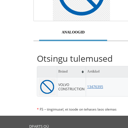
ANALOOGID
Otsingu tulemused
Bränd
Artikkel
VOLVO
13476395
CONSTRUCTION
*
FS – tingimusel, et toode on tehases laos olemas
DPARTS OÜ