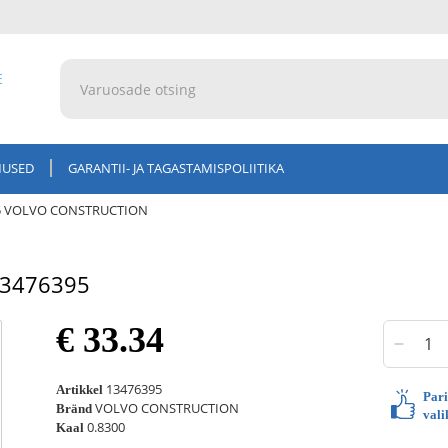
E
MUSED
GARANTII- JA TAGASTAMISPOLIITIKA
95 VOLVO CONSTRUCTION
13476395
€ 33.34
13476395
Artikkel
Par
VOLVO CONSTRUCTION
Bränd
vali
0.8300
Kaal