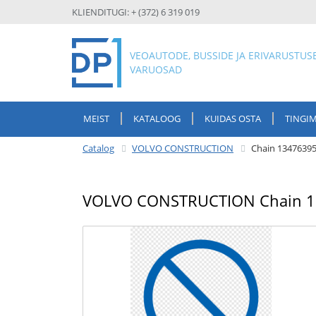
KLIENDITUGI: + (372) 6 319 019
VEOAUTODE, BUSSIDE JA ERIVARUSTUS
VARUOSAD
MEIST
KATALOOG
KUIDAS OSTA
TINGI
Catalog
VOLVO CONSTRUCTION
Chain 134763
VOLVO CONSTRUCTION Chain 