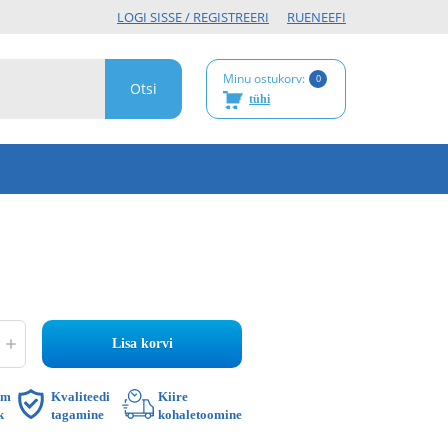
LOGI SISSE / REGISTREERI
RU
EN
EE
FI
Minu ostukorv:
0
tühi
Lisa korvi
im
Kvaliteedi
Kiire
k
tagamine
kohaletoomine