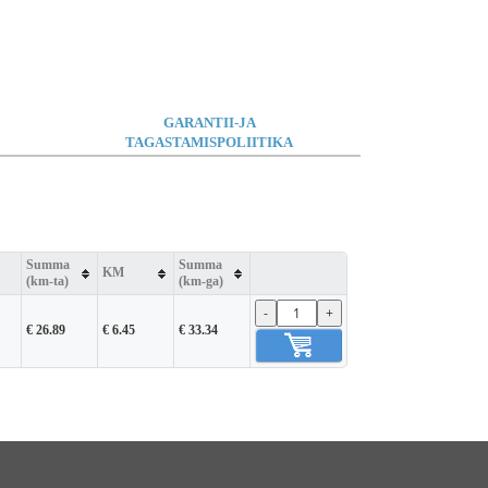
GARANTII-JA
TAGASTAMISPOLIITIKA
Summa
Summa
KM
(km-ta)
(km-ga)
-
+
€ 26.89
€ 6.45
€ 33.34