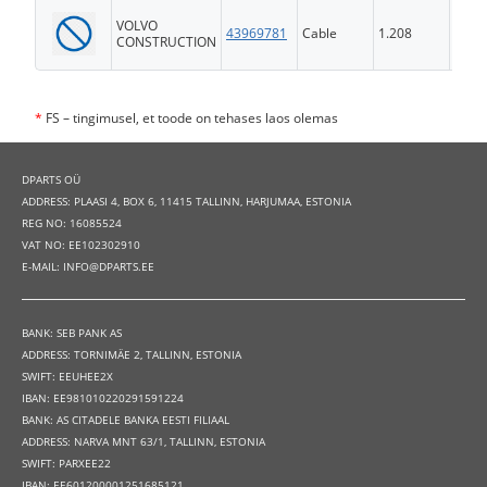
VOLVO
43969781
Cable
1.208
FS
CONSTRUCTION
*
FS – tingimusel, et toode on tehases laos olemas
DPARTS OÜ
ADDRESS: PLAASI 4, BOX 6, 11415 TALLINN, HARJUMAA, ESTONIA
REG NO: 16085524
VAT NO: EE102302910
E-MAIL: INFO@DPARTS.EE
BANK: SEB PANK AS
ADDRESS: TORNIMÄE 2, TALLINN, ESTONIA
SWIFT: EEUHEE2X
IBAN: EE981010220291591224
BANK: AS CITADELE BANKA EESTI FILIAAL
ADDRESS: NARVA MNT 63/1, TALLINN, ESTONIA
SWIFT: PARXEE22
IBAN: EE601200001251685121