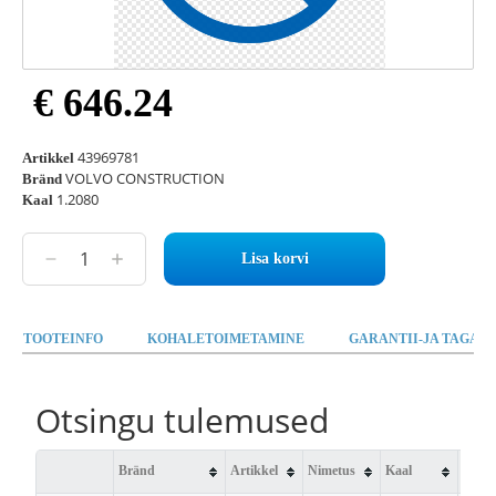
€ 646.24
43969781
Artikkel
VOLVO CONSTRUCTION
Bränd
1.2080
Kaal
Lisa korvi
TOOTEINFO
KOHALETOIMETAMINE
GARANTII-JA TAGAST
Otsingu tulemused
Bränd
Artikkel
Nimetus
Kaal
Saad