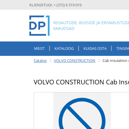
KLIENDITUGI: + (372) 6 319 019
VEOAUTODE, BUSSIDE JA ERIVARUSTUS
VARUOSAD
MEIST
KATALOOG
KUIDAS OSTA
TINGI
Catalog
VOLVO CONSTRUCTION
Cab Insulatio
VOLVO CONSTRUCTION Cab Insu