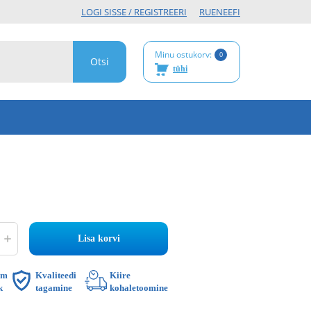
LOGI SISSE / REGISTREERI
RU
EN
EE
FI
Minu ostukorv:
0
tühi
Lisa korvi
im
Kvaliteedi
Kiire
k
tagamine
kohaletoomine