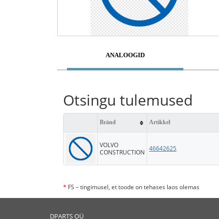
ANALOOGID
Otsingu tulemused
Bränd
Artikkel
VOLVO
46642625
CONSTRUCTION
*
FS – tingimusel, et toode on tehases laos olemas
DPARTS OÜ