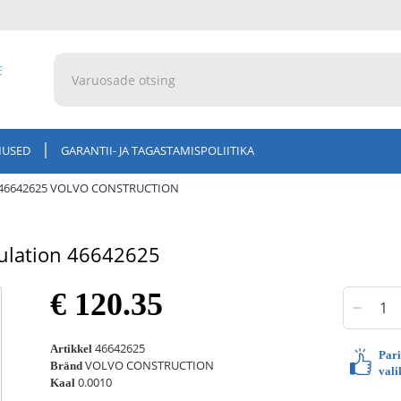
E
MUSED
GARANTII- JA TAGASTAMISPOLIITIKA
n 46642625 VOLVO CONSTRUCTION
lation 46642625
€ 120.35
46642625
Artikkel
Par
VOLVO CONSTRUCTION
Bränd
vali
0.0010
Kaal