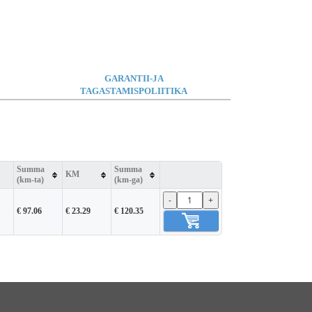
GARANTII-JA
TAGASTAMISPOLIITIKA
Summa
Summa
KM
(km-ta)
(km-ga)
-
+
€ 97.06
€ 23.29
€ 120.35