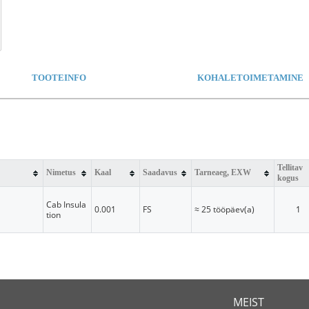
TOOTEINFO
KOHALETOIMETAMINE
Tellitav
Nimetus
Kaal
Saadavus
Tarneaeg, EXW
kogus
Cab Insula
0.001
FS
≈ 25 tööpäev(a)
1
tion
MEIST