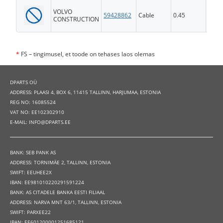
VOLVO
59428862
Cable
0.45
FS
CONSTRUCTION
*
FS – tingimusel, et toode on tehases laos olemas
DPARTS OÜ
ADDRESS: PLAASI 4, BOX 6, 11415 TALLINN, HARJUMAA, ESTONIA
REG NO: 16085524
VAT NO: EE102302910
E-MAIL: INFO@DPARTS.EE
BANK: SEB PANK AS
ADDRESS: TORNIMÄE 2, TALLINN, ESTONIA
SWIFT: EEUHEE2X
IBAN: EE981010220291591224
BANK: AS CITADELE BANKA EESTI FILIAAL
ADDRESS: NARVA MNT 63/1, TALLINN, ESTONIA
SWIFT: PARXEE22
IBAN: EE601200001251685121