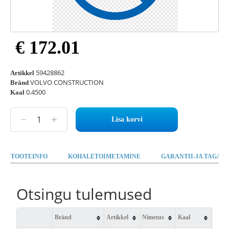
€ 172.01
59428862
Artikkel
VOLVO CONSTRUCTION
Bränd
0.4500
Kaal
Lisa korvi
TOOTEINFO
KOHALETOIMETAMINE
GARANTII-JA TAGAST
Otsingu tulemused
Bränd
Artikkel
Nimetus
Kaal
Saad