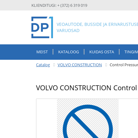
KLIENDITUGI: + (372) 6 319 019
VEOAUTODE, BUSSIDE JA ERIVARUSTUS
VARUOSAD
MEIST
KATALOOG
KUIDAS OSTA
TINGI
Catalog
VOLVO CONSTRUCTION
Control Press
VOLVO CONSTRUCTION Control 