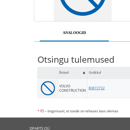
ANALOOGID
Otsingu tulemused
Bränd
Artikkel
VOLVO
80872732
CONSTRUCTION
*
FS – tingimusel, et toode on tehases laos olemas
DPARTS OÜ