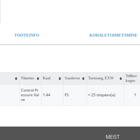
TOOTEINFO
KOHALETOIMETAMINE
Tellitav
Nimetus
Kaal
Saadavus
Tarneaeg, EXW
kogus
Control Pr
essure Val
1.44
FS
≈ 25 tööpäev(a)
1
ve
MEIST