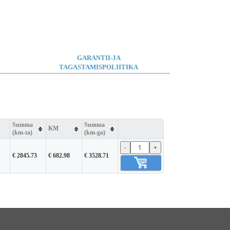
GARANTII-JA
TAGASTAMISPOLIITIKA
Summa
Summa
KM
(km-ta)
(km-ga)
-
+
€ 2845.73
€ 682.98
€ 3528.71