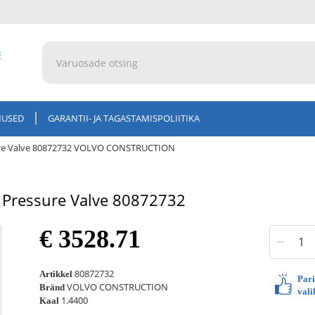
E
MUSED
GARANTII- JA TAGASTAMISPOLIITIKA
ure Valve 80872732 VOLVO CONSTRUCTION
Pressure Valve 80872732
€ 3528.71
80872732
Artikkel
Par
VOLVO CONSTRUCTION
Bränd
vali
1.4400
Kaal