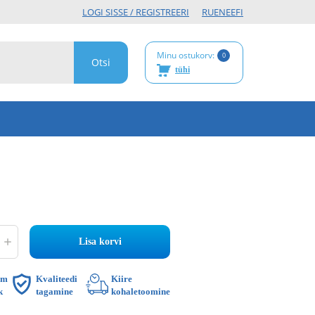
LOGI SISSE / REGISTREERI
RU
EN
EE
FI
Minu ostukorv:
0
tühi
Lisa korvi
im
Kvaliteedi
Kiire
k
tagamine
kohaletoomine