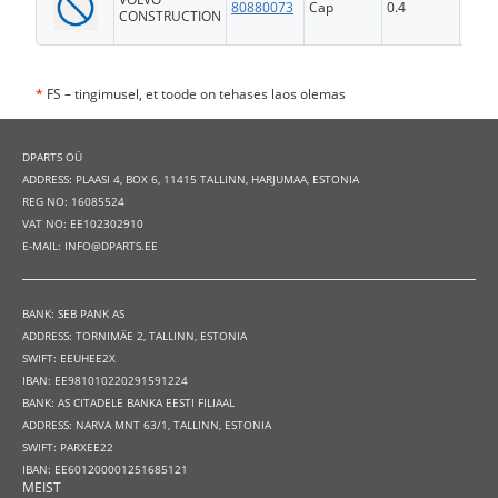
80880073
Cap
0.4
FS
CONSTRUCTION
*
FS – tingimusel, et toode on tehases laos olemas
DPARTS OÜ
ADDRESS: PLAASI 4, BOX 6, 11415 TALLINN, HARJUMAA, ESTONIA
REG NO: 16085524
VAT NO: EE102302910
E-MAIL: INFO@DPARTS.EE
BANK: SEB PANK AS
ADDRESS: TORNIMÄE 2, TALLINN, ESTONIA
SWIFT: EEUHEE2X
IBAN: EE981010220291591224
BANK: AS CITADELE BANKA EESTI FILIAAL
ADDRESS: NARVA MNT 63/1, TALLINN, ESTONIA
SWIFT: PARXEE22
IBAN: EE601200001251685121
MEIST