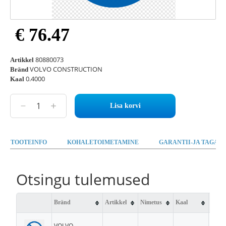
€ 76.47
80880073
Artikkel
VOLVO CONSTRUCTION
Bränd
0.4000
Kaal
Lisa korvi
TOOTEINFO
KOHALETOIMETAMINE
GARANTII-JA TAGAST
Otsingu tulemused
Bränd
Artikkel
Nimetus
Kaal
Saad
VOLVO