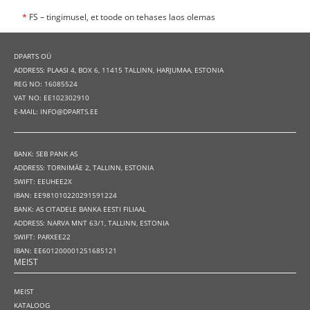
*
FS – tingimusel, et toode on tehases laos olemas
DPARTS OÜ
ADDRESS: PLAASI 4, BOX 6, 11415 TALLINN, HARJUMAA, ESTONIA
REG NO: 16085524
VAT NO: EE102302910
E-MAIL: INFO@DPARTS.EE
BANK: SEB PANK AS
ADDRESS: TORNIMÄE 2, TALLINN, ESTONIA
SWIFT: EEUHEE2X
IBAN: EE981010220291591224
BANK: AS CITADELE BANKA EESTI FILIAAL
ADDRESS: NARVA MNT 63/1, TALLINN, ESTONIA
SWIFT: PARXEE22
IBAN: EE601200001251685121
MEIST
MEIST
KATALOOG