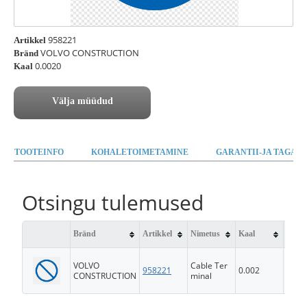
958221
Artikkel
VOLVO CONSTRUCTION
Bränd
0.0020
Kaal
Välja müüdud
TOOTEINFO
KOHALETOIMETAMINE
GARANTII-JA TAGAST
Otsingu tulemused
Bränd
Artikkel
Nimetus
Kaal
Saad
VOLVO
Cable Ter
958221
0.002
FS
CONSTRUCTION
minal