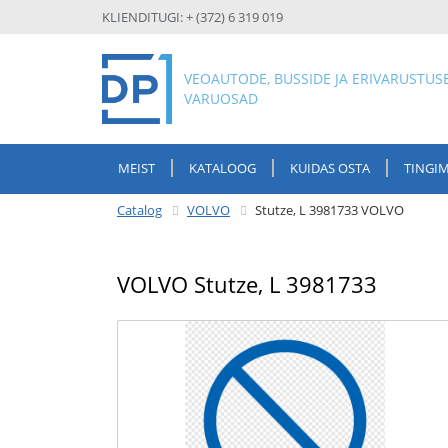
KLIENDITUGI: + (372) 6 319 019
VEOAUTODE, BUSSIDE JA ERIVARUSTUS
VARUOSAD
MEIST
KATALOOG
KUIDAS OSTA
TINGI
Catalog
VOLVO
Stutze, L 3981733 VOLVO
VOLVO Stutze, L 3981733