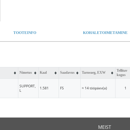
TOOTEINFO
KOHALETOIMETAMINE
Tellitav
Nimetus
Kaal
Saadavus
Tarneaeg, EXW
kogus
SUPPORT,
1.581
FS
≈ 14 tööpäev(a)
1
L
MEIST