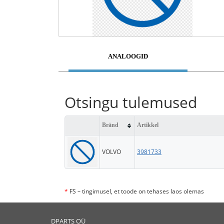
ANALOOGID
Otsingu tulemused
Bränd
Artikkel
VOLVO
3981733
*
FS – tingimusel, et toode on tehases laos olemas
DPARTS OÜ