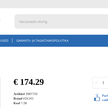
E
MUSED
GARANTII- JA TAGASTAMISPOLIITIKA
€ 174.29
3981733
Artikkel
Par
VOLVO
Bränd
vali
1.58
Kaal