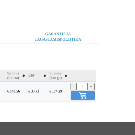
GARANTII-JA
TAGASTAMISPOLIITIKA
Summa
Summa
KM
(km-ta)
(km-ga)
-
+
€ 140.56
€ 33.73
€ 174.29