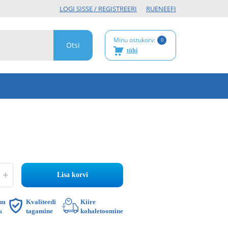
LOGI SISSE / REGISTREERI
RU
EN
EE
FI
Minu ostukorv:
0
tühi
Lisa korvi
im
Kvaliteedi
Kiire
k
tagamine
kohaletoomine