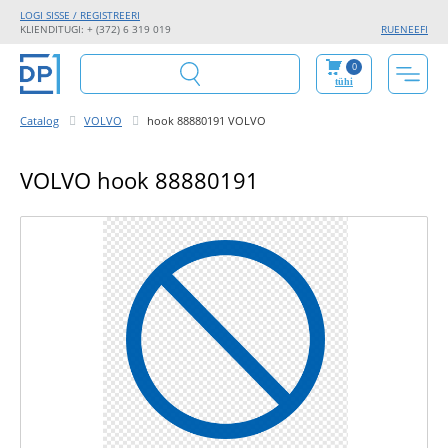
LOGI SISSE / REGISTREERI
KLIENDITUGI: + (372) 6 319 019
RU
EN
EE
FI
0
tühi
Catalog
VOLVO
hook 88880191 VOLVO
VOLVO hook 88880191