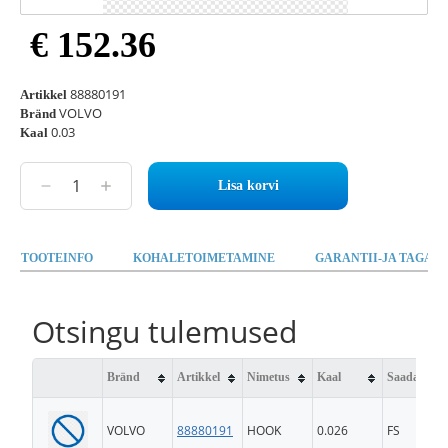
€ 152.36
88880191
Artikkel
VOLVO
Bränd
0.03
Kaal
Lisa korvi
TOOTEINFO
KOHALETOIMETAMINE
GARANTII-JA TAGAST
Otsingu tulemused
Bränd
Artikkel
Nimetus
Kaal
Saadavus
VOLVO
88880191
HOOK
0.026
FS