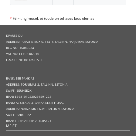
*
FS – tingimusel, et toode on tehases laos olemas
DPARTS OÜ
ADDRESS: PLAASI 4, BOX 6, 11415 TALLINN, HARJUMAA, ESTONIA
REG NO: 16085524
VAT NO: EE102302910
E-MAIL: INFO@DPARTS.EE
BANK: SEB PANK AS
ADDRESS: TORNIMÄE 2, TALLINN, ESTONIA
SWIFT: EEUHEE2X
IBAN: EE981010220291591224
BANK: AS CITADELE BANKA EESTI FILIAAL
ADDRESS: NARVA MNT 63/1, TALLINN, ESTONIA
SWIFT: PARXEE22
IBAN: EE601200001251685121
MEIST